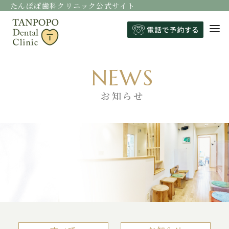
たんぽぽ歯科クリニック公式サイト
コ
NEWS
ン
テ
お知らせ
ン
ツ
へ
移
動